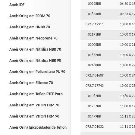
00998BR
08,50 X 16
Aneis IDF
01853BR
09,53 X 19
Aneis Oring em EPDM 70
072.7.19911
10,00 X 16
Aneis Oring em HNBR 70
02171BR
10,00 X 19
Aneis Oring em Neoprene 70
03005BR
10,00 X 21
Aneis Oring em Nitrilica NBR 70
01672BR
10,00 X 22
Aneis Oring em Nitrilica NBR 90
02160BR
10,00 X 22
Aneis Oring em Poliuretano PU 90
072.7.01609
10,00 X 24
Aneis Oring em Silicone 70
072.7.17743
10,00 X 26
Aneis Oring em Teflon PTFE Puro
01067BR
10,80 X 22
Aneis Oring em VITON FKM 70
01737BR
11,00 X 17
Aneis Oring em VITON FKM 90
01479BR
11,11 X 25
072.7.01032
11,11 X 25
Aneis Oring Encapsulados de Teflon