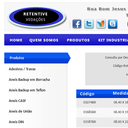
Consulta por De
Produtos
Código Re
Adesivos / Travas
Aneis Backup em Borracha
Aneis Backup em Teflon
Aneis CASF
03274BR
06,40 X 16
Aneis de União
01685BR
06,40 X 19
Aneis DIN
01587BR
08,00 X 22