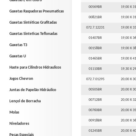
Gaxetas L em couro
00569BR
19,00 X 31
Gaxetas Raspadoras Pneumaticas
00821BR
19,00 X 31
Gaxetas Sintéticas Grafitadas
072.7.12231
19,00 X 33
Gaxetas Sinteticas Teflonadas
01407BR
19,00 X 36
Gaxetas T3
00158BR
19,00 X 38
Gaxetas U
01465BR
19,00 X 41
Haste para Cilindros Hidraulicos
01110BR
19,30 X 29
Jogos Chevron
072.7.01295
20,00 X 30
00505BR
20,00 X 30
Juntas de Papelão Hidráulico
00712BR
20,00 X 32
Lençol de Borracha
00760BR
20,00 X 35
Molas
00918BR
20,00 X 36
Niveladores
01245BR
20,00 X 40
Peças Especiais