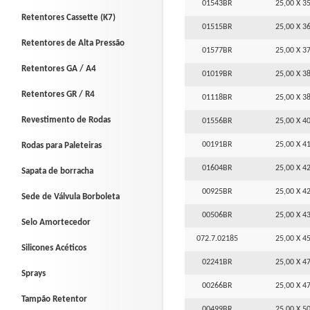
01543BR
25,00 X 35
Retentores Cassette (K7)
01515BR
25,00 X 36
Retentores de Alta Pressão
01577BR
25,00 X 37
Retentores GA / A4
01019BR
25,00 X 38
Retentores GR / R4
01118BR
25,00 X 38
Revestimento de Rodas
01556BR
25,00 X 40
00191BR
25,00 X 41
Rodas para Paleteiras
01604BR
25,00 X 42
Sapata de borracha
00925BR
25,00 X 42
Sede de Válvula Borboleta
00506BR
25,00 X 43
Selo Amortecedor
072.7.02185
25,00 X 45
Silicones Acéticos
02241BR
25,00 X 47
Sprays
00266BR
25,00 X 47
Tampão Retentor
00499BR
25,00 X 50