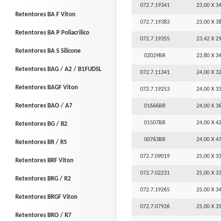
072.7.19341
23,00 X 34
Retentores BA F Viton
072.7.19383
23,00 X 38
Retentores BA P Poliacrilico
072.7.19355
23,42 X 29
Retentores BA S Silicone
02029BR
23,80 X 34
Retentores BAG / A2 / B1FUDSL
072.7.11341
24,00 X 32
Retentores BAGF Viton
072.7.19253
24,00 X 33
Retentores BAO / A7
01666BR
24,00 X 36
01507BR
24,00 X 42
Retentores BG / B2
00763BR
24,00 X 47
Retentores BR / R5
072.7.09019
25,00 X 33
Retentores BRF Viton
072.7.02231
25,00 X 33
Retentores BRG / R2
072.7.19265
25,00 X 34
Retentores BRGF Viton
072.7.07926
25,00 X 35
Retentores BRO / R7