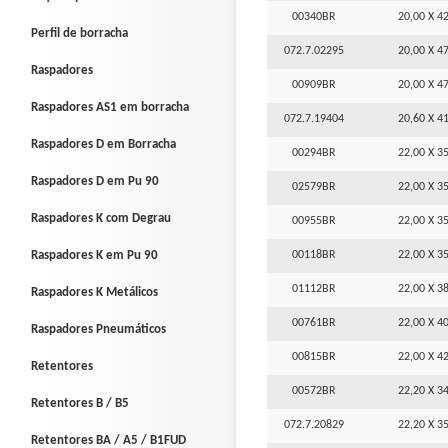
00340BR
20,00 X 42
Perfil de borracha
072.7.02295
20,00 X 47
Raspadores
00909BR
20,00 X 47
Raspadores AS1 em borracha
072.7.19404
20,60 X 41
Raspadores D em Borracha
00294BR
22,00 X 35
Raspadores D em Pu 90
02579BR
22,00 X 35
Raspadores K com Degrau
00955BR
22,00 X 35
Raspadores K em Pu 90
00118BR
22,00 X 35
01112BR
22,00 X 38
Raspadores K Metálicos
00761BR
22,00 X 40
Raspadores Pneumáticos
00815BR
22,00 X 42
Retentores
00572BR
22,20 X 34
Retentores B / B5
072.7.20829
22,20 X 35
Retentores BA / A5 / B1FUD