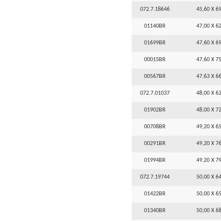
072.7.18646
45,60 X 69
01140BR
47,00 X 62
01699BR
47,60 X 69
00015BR
47,60 X 75
00567BR
47,63 X 66
072.7.01037
48,00 X 62
01902BR
48,00 X 72
00708BR
49,20 X 65
00291BR
49,20 X 76
01994BR
49,20 X 79
072.7.19744
50,00 X 64
01422BR
50,00 X 65
01340BR
50,00 X 68