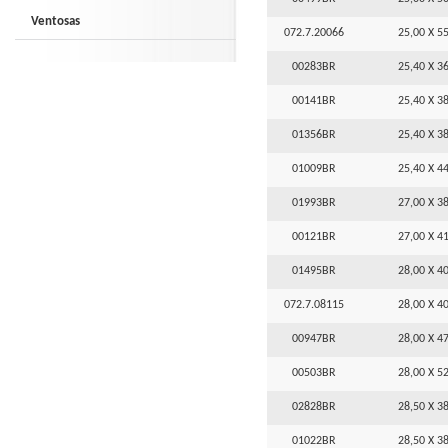
Ventosas
072.7.20066
25,00 X 55
00283BR
25,40 X 36
00141BR
25,40 X 38
01356BR
25,40 X 38
01009BR
25,40 X 44
01993BR
27,00 X 38
00121BR
27,00 X 41
01495BR
28,00 X 40
072.7.08115
28,00 X 40
00947BR
28,00 X 47
00503BR
28,00 X 52
02828BR
28,50 X 38
01022BR
28,50 X 38