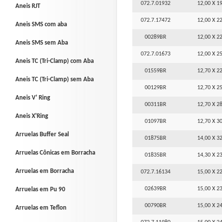
072.7.01932
12,00 X 19
Aneis RJT
072.7.17472
12,00 X 22
Aneis SMS com aba
00289BR
12,00 X 22
Aneis SMS sem Aba
072.7.01673
12,00 X 25
Aneis TC (Tri-Clamp) com Aba
01559BR
12,70 X 22
Aneis TC (Tri-Clamp) sem Aba
00129BR
12,70 X 25
Aneis V' Ring
00311BR
12,70 X 28
Aneis X'Ring
01097BR
12,70 X 30
Arruelas Buffer Seal
01875BR
14,00 X 32
Arruelas Cônicas em Borracha
01835BR
14,30 X 23
Arruelas em Borracha
072.7.16134
15,00 X 22
02639BR
15,00 X 23
Arruelas em Pu 90
00790BR
15,00 X 24
Arruelas em Teflon