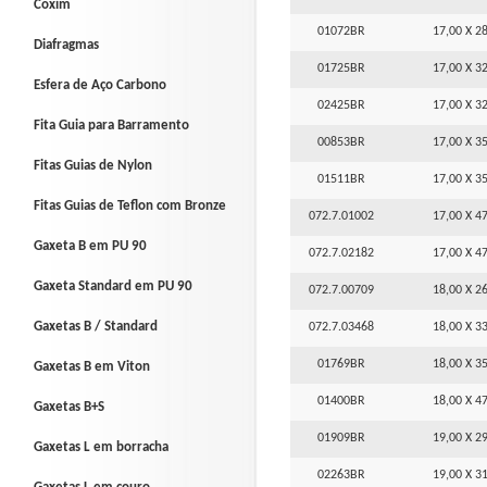
Coxim
01072BR
17,00 X 28
Diafragmas
01725BR
17,00 X 32
Esfera de Aço Carbono
02425BR
17,00 X 32
Fita Guia para Barramento
00853BR
17,00 X 35
Fitas Guias de Nylon
01511BR
17,00 X 35
Fitas Guias de Teflon com Bronze
072.7.01002
17,00 X 47
Gaxeta B em PU 90
072.7.02182
17,00 X 47
Gaxeta Standard em PU 90
072.7.00709
18,00 X 26
Gaxetas B / Standard
072.7.03468
18,00 X 33
01769BR
18,00 X 35
Gaxetas B em Viton
01400BR
18,00 X 47
Gaxetas B+S
01909BR
19,00 X 29
Gaxetas L em borracha
02263BR
19,00 X 31