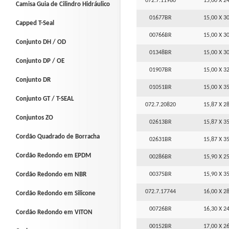
072.7.11980
15,00 X 24
Camisa Guia de Cilindro Hidráulico
01677BR
15,00 X 30
Capped T-Seal
00766BR
15,00 X 30
Conjunto DH / OD
01348BR
15,00 X 30
Conjunto DP / OE
01907BR
15,00 X 32
Conjunto DR
01051BR
15,00 X 35
Conjunto GT / T-SEAL
072.7.20820
15,87 X 28
Conjuntos ZO
02613BR
15,87 X 35
Cordão Quadrado de Borracha
02631BR
15,87 X 35
Cordão Redondo em EPDM
00286BR
15,90 X 25
Cordão Redondo em NBR
00375BR
15,90 X 35
072.7.17744
16,00 X 28
Cordão Redondo em Silicone
00726BR
16,30 X 24
Cordão Redondo em VITON
00152BR
17,00 X 26