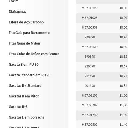
Coxim
9.57.03129
10,00 
Diafragmas
9.57.01025
10,00 
Esfera de Aço Carbono
9.57.00539
10,00 
Fita Guia para Barramento
230990
10,46 
Fitas Guias de Nylon
9.57.03130
10,50 
Fitas Guias de Teflon com Bronze
390590
10,52 
Gaxeta B em PU 90
220590
10,69 
Gaxeta Standard em PU 90
211190
10,77 
Gaxetas B / Standard
201390
10,82 
9.57.02103
11,00 
Gaxetas B em Viton
9.57.05787
11,30 
Gaxetas B+S
9.57.01749
11,30 
Gaxetas L em borracha
9.57.02502
11,40 