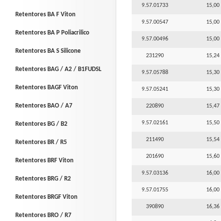
9.57.01733
15,00 
Retentores BA F Viton
9.57.00547
15,00 
Retentores BA P Poliacrilico
9.57.00496
15,00 
Retentores BA S Silicone
231290
15,24 
Retentores BAG / A2 / B1FUDSL
9.57.05788
15,30 
Retentores BAGF Viton
9.57.05241
15,30 
Retentores BAO / A7
220890
15,47 
9.57.02161
15,50 
Retentores BG / B2
211490
15,54 
Retentores BR / R5
201690
15,60 
Retentores BRF Viton
9.57.03136
16,00 
Retentores BRG / R2
9.57.01755
16,00 
Retentores BRGF Viton
390890
16,36 
Retentores BRO / R7