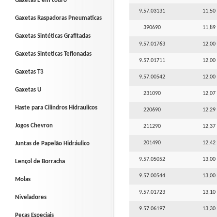
Gaxetas L em couro
9.57.03131
11,50 
Gaxetas Raspadoras Pneumaticas
390690
11,89 
Gaxetas Sintéticas Grafitadas
9.57.01763
12,00 
Gaxetas Sinteticas Teflonadas
9.57.01711
12,00 
Gaxetas T3
9.57.00542
12,00 
Gaxetas U
231090
12,07 
Haste para Cilindros Hidraulicos
220690
12,29 
Jogos Chevron
211290
12,37 
201490
12,42 
Juntas de Papelão Hidráulico
9.57.05052
13,00 
Lençol de Borracha
9.57.00544
13,00 
Molas
9.57.01723
13,10 
Niveladores
9.57.06197
13,30 
Peças Especiais