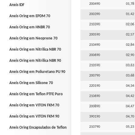
200490
01,78 
Aneis IDF
200390
01.42 
Aneis Oring em EPDM 70
210390
02,06 
Aneis Oring em HNBR 70
200590
02,57 
Aneis Oring em Neoprene 70
210490
02,84 
Aneis Oring em Nitrilica NBR 70
200690
02,90 
Aneis Oring em Nitrilica NBR 90
210590
03,63 
Aneis Oring em Poliuretano PU 90
200790
03,68 
Aneis Oring em Silicone 70
220190
04,34 
Aneis Oring em Teflon PTFE Puro
210690
04,42 
Aneis Oring em VITON FKM 70
200890
04,47 
Aneis Oring em VITON FKM 90
390190
04,70 
210790
05,23 
Aneis Oring Encapsulados de Teflon