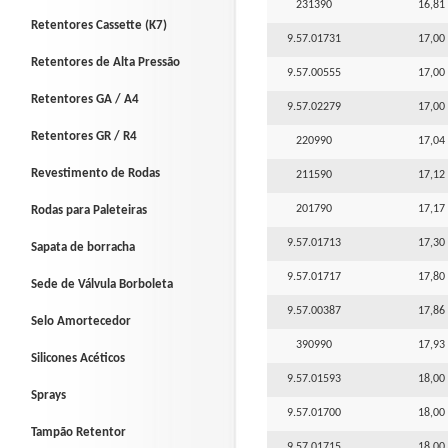
231390
16,81 
Retentores Cassette (K7)
9.57.01731
17,00 
Retentores de Alta Pressão
9.57.00555
17,00 
Retentores GA / A4
9.57.02279
17,00 
Retentores GR / R4
220990
17,04 
Revestimento de Rodas
211590
17,12 
201790
17,17 
Rodas para Paleteiras
9.57.01713
17,30 
Sapata de borracha
9.57.01717
17,80 
Sede de Válvula Borboleta
9.57.00387
17,86 
Selo Amortecedor
390990
17,93 
Silicones Acéticos
9.57.01593
18,00 
Sprays
9.57.01700
18,00 
Tampão Retentor
9.57.01715
18,00 