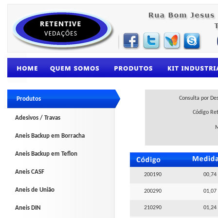
Consulta por De
Produtos
Código Re
Adesivos / Travas
Aneis Backup em Borracha
Aneis Backup em Teflon
Aneis CASF
200190
00,74 
Aneis de União
200290
01,07 
Aneis DIN
210290
01,24 