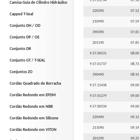
9.57.01734
07,50 
Camisa Guia de Cilindro Hidráulico
220390
07,52 
Capped T-Seal
210990
07,59 
Conjunto DH / OD
390390
07,65 
Conjunto DP / OE
201190
07,65 
Conjunto DR
9.57.00531
08,00 
Conjunto GT / T-SEAL
9.57.01737
08,73 
Conjuntos ZO
390490
08,92 
Cordão Quadrado de Borracha
9.57.15436
09,00 
Cordão Redondo em EPDM
9.57.01279
09,00 
Cordão Redondo em NBR
9.57.00534
09,00 
220490
09,12 
Cordão Redondo em Silicone
211090
09,19 
Cordão Redondo em VITON
201290
09,25 