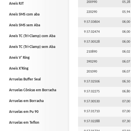
200990
05,28 
Aneis RJT
220290
05,94 
Aneis SMS com aba
9.57.03604
06,00 
Aneis SMS sem Aba
9.57.02474
06,00 
Aneis TC (Tri-Clamp) com Aba
9.57.00528
06,00 
Aneis TC (Tri-Clamp) sem Aba
210890
06,02 
Aneis V' Ring
390290
06,07 
Aneis X'Ring
201090
06,07 
Arruelas Buffer Seal
9.57.02506
06,50 
Arruelas Cônicas em Borracha
9.57.02275
06,80 
Arruelas em Borracha
9.57.00530
07,00 
9.57.01710
07,00 
Arruelas em Pu 90
9.57.02288
07,30 
Arruelas em Teflon