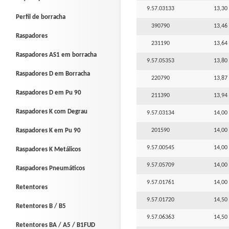
9.57.03133
13,30 
Perfil de borracha
390790
13,46 
Raspadores
231190
13,64 
Raspadores AS1 em borracha
9.57.05353
13,80 
Raspadores D em Borracha
220790
13,87 
Raspadores D em Pu 90
211390
13,94 
Raspadores K com Degrau
9.57.03134
14,00 
Raspadores K em Pu 90
201590
14,00 
9.57.00545
14,00 
Raspadores K Metálicos
9.57.05709
14,00 
Raspadores Pneumáticos
9.57.01761
14,00 
Retentores
9.57.01720
14,50 
Retentores B / B5
9.57.06363
14,50 
Retentores BA / A5 / B1FUD