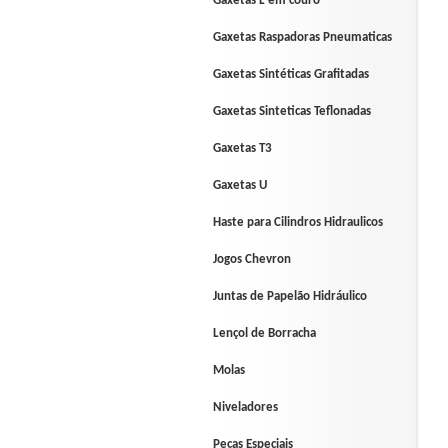
Gaxetas L em couro
Gaxetas Raspadoras Pneumaticas
Gaxetas Sintéticas Grafitadas
Gaxetas Sinteticas Teflonadas
Gaxetas T3
Gaxetas U
Haste para Cilindros Hidraulicos
Jogos Chevron
Juntas de Papelão Hidráulico
Lençol de Borracha
Molas
Niveladores
Peças Especiais