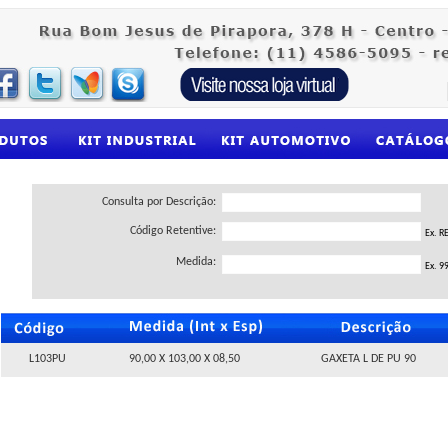
Consulta por Descrição:
Código Retentive:
Ex. R
Medida:
Ex.
99
L103PU
90,00 X 103,00 X 08,50
GAXETA L DE PU 90