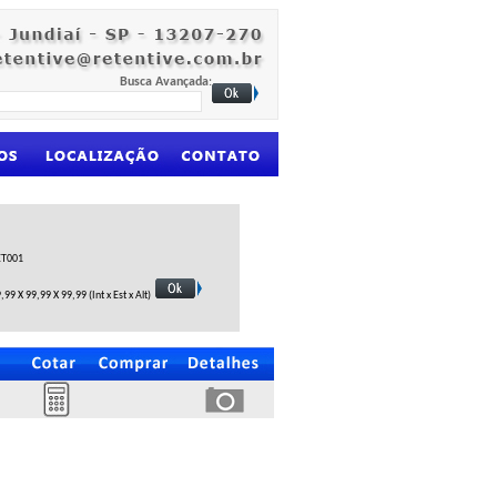
Busca Avançada
:
ET001
,99 X 99,99 X 99,99 (Int x Est x Alt)