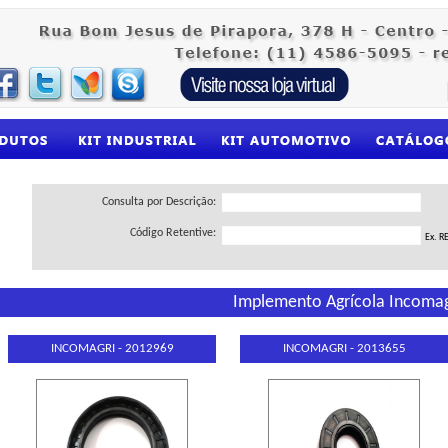
Consulta por Descrição:
Código Retentive:
Ex. R
Implemento Agrícola Incomag
INCOMAGRI - 2012969
INCOMAGRI - 2013655