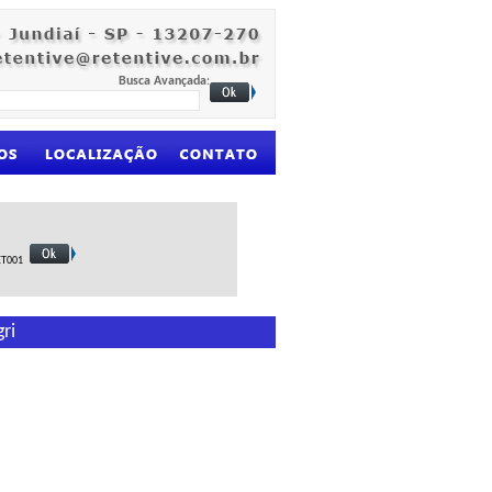
Busca Avançada
:
ET001
ri